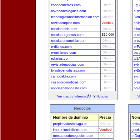
zonademedios.com
Ofertar!
i-g
novedadeslegales.com
Ofertar!
e-d
tecnologiasdelainformacion.com
Ofertar!
Dom
revistaempleo.com
Vendido!
chi
noticiastenis.com
Ofertar!
cib
noticiasurgentes.com
$10,000
e-c
noticiasentucelular.com
Ofertar!
pro
e-diarios.com
Ofertar!
e-P
e-opiniones.com
Ofertar!
bar
ediarios.com
Ofertar!
USA
revistadenoticias.com
Ofertar!
e-br
forodeperiodistas.com
Ofertar!
e-Br
campoaldia.com
Ofertar!
e-ch
cazadordenoticias.com
Ofertar!
bra
noticiasbaloncesto.com
Ofertar!
hot
Ver mas de InformaciÃ³n Y Noticias
V
Negocios
Nombre de dominio
Precio
Nomb
propiedadesmalaga.es
Ofertar!
notic
impresiondelibros.com
Vendido!
gest
contactosdenegocios.com
Ofertar!
e-De