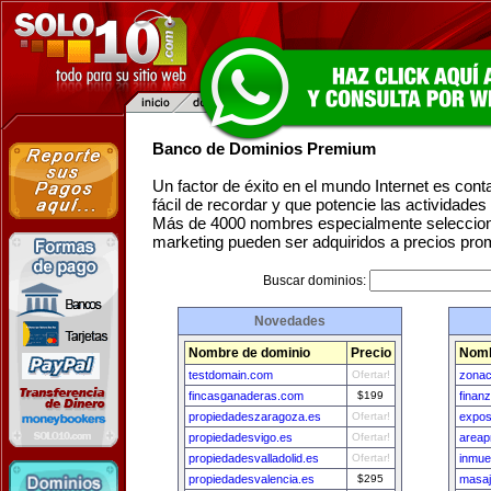
Banco de Dominios Premium
Un factor de éxito en el mundo Internet es con
fácil de recordar y que potencie las actividade
Más de 4000 nombres especialmente seleccion
marketing pueden ser adquiridos a precios pro
Buscar dominios:
Novedades
Nombre de dominio
Precio
Nomb
testdomain.com
Ofertar!
zonac
fincasganaderas.com
$199
finan
propiedadeszaragoza.es
Ofertar!
expos
propiedadesvigo.es
Ofertar!
areap
propiedadesvalladolid.es
Ofertar!
inmue
propiedadesvalencia.es
$295
masaj