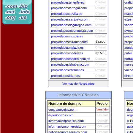
propiedadestenerife.es
Ofertar!
grafi
propiedadestartagal.com
Ofertar!
propi
propiedadessevilla.es
Ofertar!
maqui
propiedadessanjusto.com
Ofertar!
exper
propiedadesriogallegos.com
Ofertar!
finan
propiedadesreconquista.com
Ofertar!
pyme
propiedadesmurcia.es
Ofertar!
gesti
propiedadesmiramar.com
$3,500
propi
propiedadesmalaga.es
Ofertar!
zonad
propiedadesmadrid.es
$2,500
publi
propiedadesmadrid.com.es
Ofertar!
porta
propiedadeslahabana.com
Ofertar!
marca
propiedadesinternet.es
Ofertar!
vacac
propiedadesibiza.es
Ofertar!
direc
Ver mas de Novedades
InformaciÃ³n Y Noticias
Nombre de dominio
Precio
Nom
centralnoticias.com
Vendido!
deu
e-periodicos.com
Ofertar!
arg
informacionpractica.com
Ofertar!
e-P
informacioncomercial.com
Ofertar!
gui
noticiasempresariales.com
Ofertar!
e-B