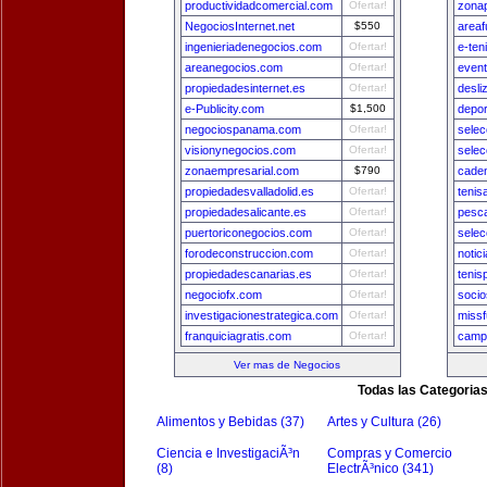
productividadcomercial.com
Ofertar!
zona
NegociosInternet.net
$550
areaf
ingenieriadenegocios.com
Ofertar!
e-ten
areanegocios.com
Ofertar!
even
propiedadesinternet.es
Ofertar!
desli
e-Publicity.com
$1,500
depo
negociospanama.com
Ofertar!
sele
visionynegocios.com
Ofertar!
sele
zonaempresarial.com
$790
cade
propiedadesvalladolid.es
Ofertar!
tenis
propiedadesalicante.es
Ofertar!
pesca
puertoriconegocios.com
Ofertar!
selec
forodeconstruccion.com
Ofertar!
notic
propiedadescanarias.es
Ofertar!
tenis
negociofx.com
Ofertar!
socio
investigacionestrategica.com
Ofertar!
missf
franquiciagratis.com
Ofertar!
camp
Ver mas de Negocios
Todas las Categoria
Alimentos y Bebidas (37)
Artes y Cultura (26)
Ciencia e InvestigaciÃ³n
Compras y Comercio
(8)
ElectrÃ³nico (341)