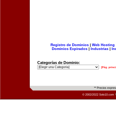
Registro de Dominios
|
Web Hosting
Dominios Expirados
|
Industrias
|
In
Categorías de Dominio:
[Pág. princi
** Precios expre
© 2002/2022 Solo10.com