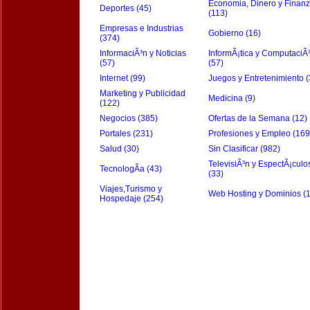
Economia, Dinero y Finan
Deportes (45)
(113)
Empresas e Industrias
Gobierno (16)
(374)
InformaciÃ³n y Noticias
InformÃ¡tica y ComputaciÃ
(57)
(57)
Internet (99)
Juegos y Entretenimiento (
Marketing y Publicidad
Medicina (9)
(122)
Negocios (385)
Ofertas de la Semana (12)
Portales (231)
Profesiones y Empleo (169
Salud (30)
Sin Clasificar (982)
TelevisiÃ³n y EspectÃ¡culo
TecnologÃ­a (43)
(33)
Viajes,Turismo y
Web Hosting y Dominios (
Hospedaje (254)