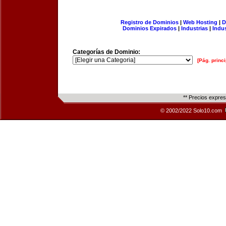
Registro de Dominios
|
Web Hosting
|
D
Dominios Expirados
|
Industrias
|
Indu
Categorías de Dominio:
[Pág. princi
** Precios expre
© 2002/2022 Solo10.com