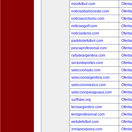
missfutbol.com
Oferta
noticiasbaloncesto.com
Oferta
noticiasciclismo.com
Oferta
noticiasgolf.com
Oferta
noticiastenis.com
Oferta
partidodefutbol.com
Oferta
pescaprofesional.com
Oferta
rallydeargentina.com
Oferta
sectordeportes.com
Oferta
seleccionado.com
Oferta
seleccionargentina.com
Oferta
seleccionmexico.com
Oferta
seleccionparaguaya.com
Oferta
surfistas.org
Oferta
tenisargentino.com
Oferta
tenisprofesional.com
Oferta
webdefutbol.com
Oferta
zonapesquera.com
Oferta