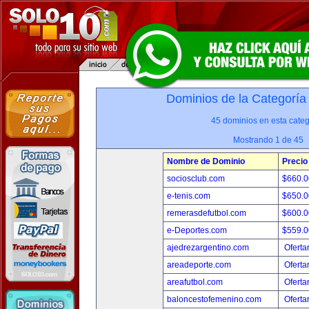
Dominios de la Categoría
45 dominios en esta categ
Mostrando 1 de 45
Nombre de Dominio
Precio
sociosclub.com
$660.
e-tenis.com
$650.
remerasdefutbol.com
$600.
e-Deportes.com
$559.
ajedrezargentino.com
Oferta
areadeporte.com
Oferta
areafutbol.com
Oferta
baloncestofemenino.com
Oferta