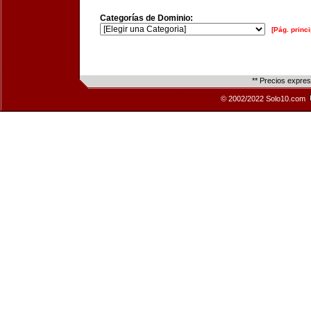
Categorías de Dominio:
[Pág. princi
** Precios expre
© 2002/2022 Solo10.com