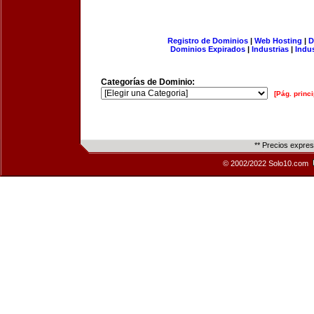
Registro de Dominios
|
Web Hosting
|
D
Dominios Expirados
|
Industrias
|
Indu
Categorías de Dominio:
[Pág. princi
** Precios expre
© 2002/2022 Solo10.com