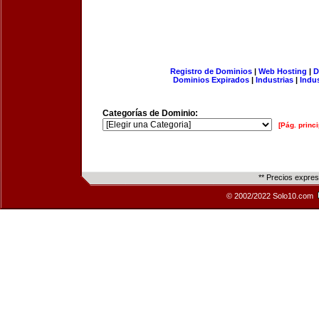
Registro de Dominios
|
Web Hosting
|
D
Dominios Expirados
|
Industrias
|
Indu
Categorías de Dominio:
[Pág. princi
** Precios expre
© 2002/2022 Solo10.com