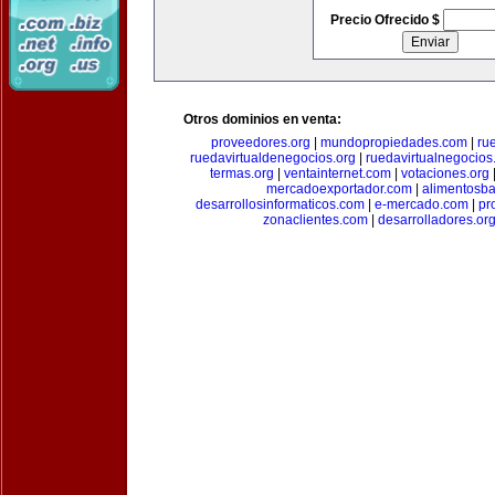
Precio Ofrecido $
Otros dominios en venta:
proveedores.org
|
mundopropiedades.com
|
ru
ruedavirtualdenegocios.org
|
ruedavirtualnegocios
termas.org
|
ventainternet.com
|
votaciones.org
mercadoexportador.com
|
alimentosb
desarrollosinformaticos.com
|
e-mercado.com
|
pr
zonaclientes.com
|
desarrolladores.or