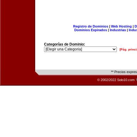
Registro de Dominios
|
Web Hosting
|
D
Dominios Expirados
|
Industrias
|
Indu
Categorías de Dominio:
[Pág. princi
** Precios expre
© 2002/2022 Solo10.com