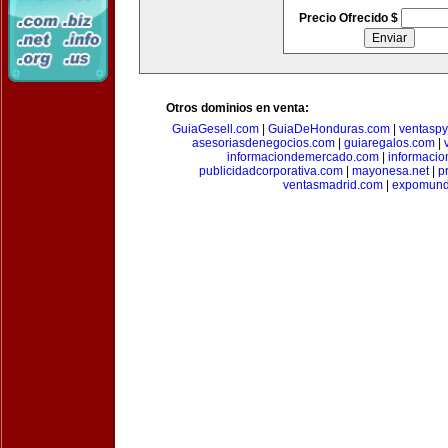
Precio Ofrecido $
Otros dominios en venta:
GuiaGesell.com
|
GuiaDeHonduras.com
|
ventasp
asesoriasdenegocios.com
|
guiaregalos.com
|
informaciondemercado.com
|
informaci
publicidadcorporativa.com
|
mayonesa.net
|
p
ventasmadrid.com
|
expomund