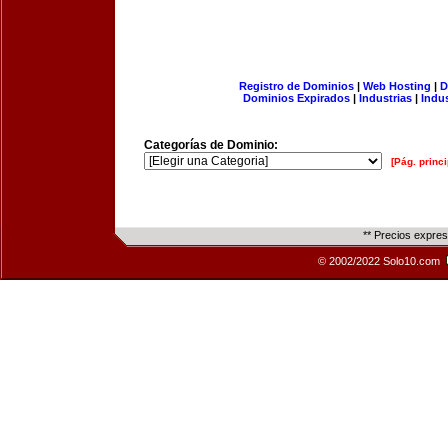
Registro de Dominios
|
Web Hosting
|
D
Dominios Expirados
|
Industrias
|
Indu
Categorías de Dominio:
[Pág. princi
** Precios expre
© 2002/2022 Solo10.com