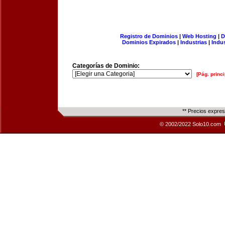
Registro de Dominios
|
Web Hosting
|
D
Dominios Expirados
|
Industrias
|
Indu
Categorías de Dominio:
[Pág. princi
** Precios expre
© 2002/2022 Solo10.com