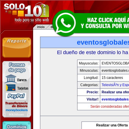
eventosglobale
El dueño de este dominio lo ha
Mayusculas:
EVENTOSGLOB
Minusculas:
eventosglobales
Longitud:
15 caracteres
Categorias:
TelevisiÃ³n y Esp
Precio:
Realizar una ofer
Visitar!
eventosglobale
Serán consideradas ofer
Realizar una Oferta