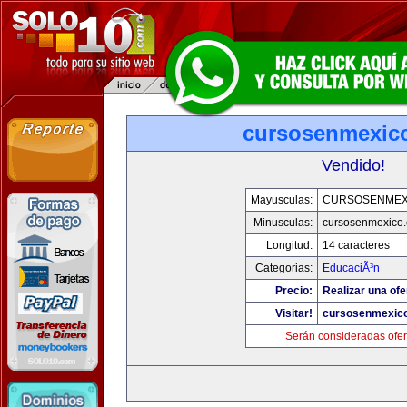
cursosenmexic
Vendido!
Mayusculas:
CURSOSENMEX
Minusculas:
cursosenmexico
Longitud:
14 caracteres
Categorias:
EducaciÃ³n
Precio:
Realizar una ofe
Visitar!
cursosenmexic
Serán consideradas ofer