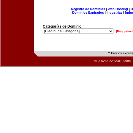
Registro de Dominios
|
Web Hosting
|
D
Dominios Expirados
|
Industrias
|
Indu
Categorías de Dominio:
[Pág. princi
** Precios expre
© 2002/2022 Solo10.com