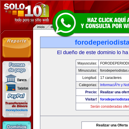
forodeperiodist
El dueño de este dominio lo ha
Mayusculas:
FORODEPERIODI
Minusculas:
forodeperiodistas
Longitud:
17 caracteres
Categorias:
InformaciÃ³n y Not
Precio:
Realizar una ofer
Visitar!
forodeperiodista
Serán consideradas ofer
Realizar una Oferta