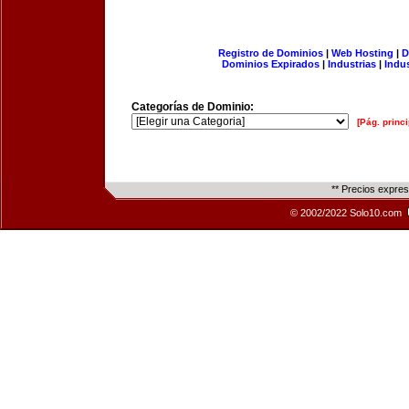
Registro de Dominios
|
Web Hosting
|
D
Dominios Expirados
|
Industrias
|
Indu
Categorías de Dominio:
[Pág. princi
** Precios expre
© 2002/2022 Solo10.com