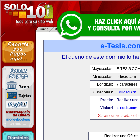
e-Tesis.co
El dueño de este dominio lo ha
Mayusculas:
E-TESIS.CO
Minusculas:
e-tesis.com
Longitud:
7 caracteres
Categorias:
EducaciÃ³n
Precio:
Realizar una 
Visitar!
e-tesis.com
Serán consideradas ofer
Realizar una Oferta