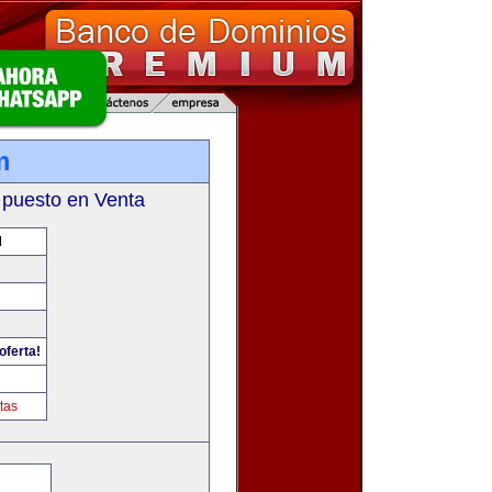
m
 puesto en Venta
M
oferta!
tas