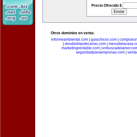
Precio Ofrecido $
Otros dominios en venta:
informeambiental.com
|
guiachicos.com
|
comprarun
|
deudashipotecarias.com
|
menudelacasa.
marketingrentable.com
|
enbuscadelamor.co
seguridadparaempresas.com
|
vent