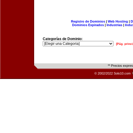
Registro de Dominios
|
Web Hosting
|
D
Dominios Expirados
|
Industrias
|
Indu
Categorías de Dominio:
[Pág. princi
** Precios expre
© 2002/2022 Solo10.com