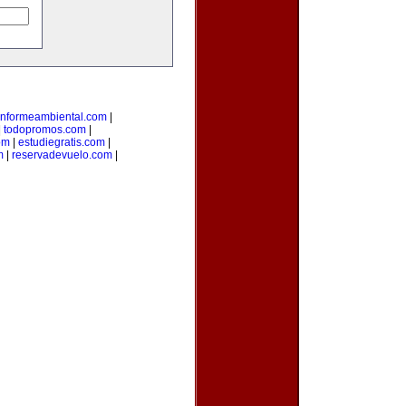
informeambiental.com
|
|
todopromos.com
|
om
|
estudiegratis.com
|
m
|
reservadevuelo.com
|