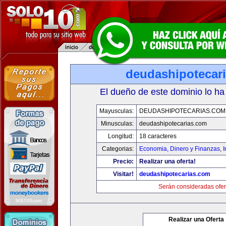
deudashipotecar
El dueño de este dominio lo ha
Mayusculas:
DEUDASHIPOTECARIAS.COM
Minusculas:
deudashipotecarias.com
Longitud:
18 caracteres
Categorias:
Economia, Dinero y Finanzas
,
Precio:
Realizar una oferta!
Visitar!
deudashipotecarias.com
Serán consideradas ofer
Realizar una Oferta