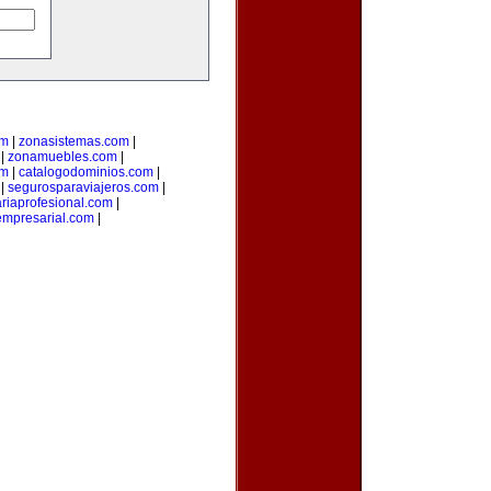
om
|
zonasistemas.com
|
|
zonamuebles.com
|
om
|
catalogodominios.com
|
|
segurosparaviajeros.com
|
ariaprofesional.com
|
empresarial.com
|