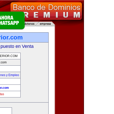
rior.com
 puesto en Venta
PERIOR.COM
r.com
ones y Empleo
or.com
tas