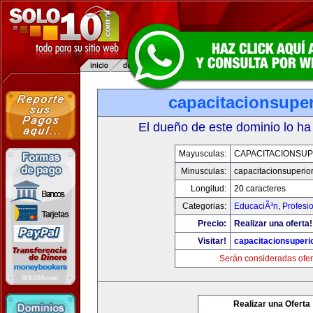
capacitacionsupe
El dueño de este dominio lo ha
Mayusculas:
CAPACITACIONSU
Minusculas:
capacitacionsuperio
Longitud:
20 caracteres
Categorias:
EducaciÃ³n
,
Profesi
Precio:
Realizar una oferta!
Visitar!
capacitacionsuperi
Serán consideradas ofer
Realizar una Oferta