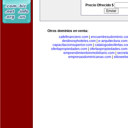
Precio Ofrecido $
Otros dominios en venta:
cafefinanciero.com
|
encuentresudominio.c
destinosyhoteles.com
|
e-arquitectura.com
capacitacionsuperior.com
|
catalogodeofertas.c
ofertapropiedades.com
|
ofertaspropiedades.com
emprendimientoinmobiliario.com
|
secret
empresasdominicanas.com
|
sitioweb