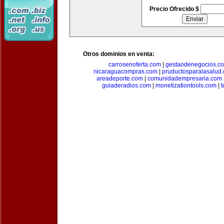
Precio Ofrecido $
Otros dominios en venta:
carrosenoferta.com
|
gestaodenegocios.c
nicaraguacompras.com
|
pruductosparalasalud
areadeporte.com
|
comunidadempresaria.com
guiaderadios.com
|
monetizationtools.com
|
t