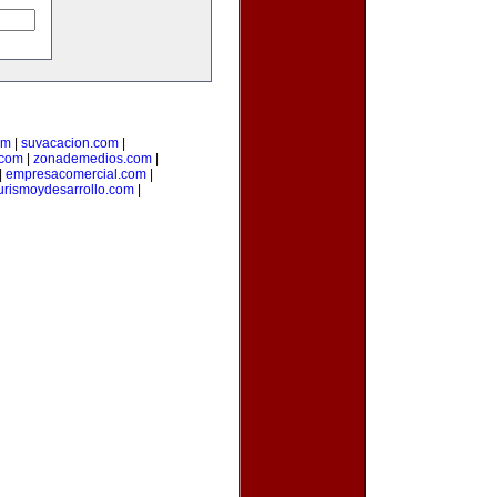
om
|
suvacacion.com
|
.com
|
zonademedios.com
|
|
empresacomercial.com
|
urismoydesarrollo.com
|