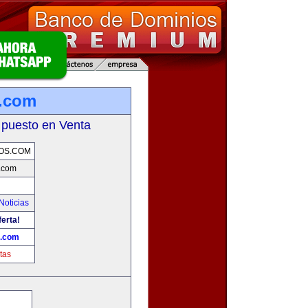
.com
 puesto en Venta
OS.COM
.com
Noticias
ferta!
.com
tas