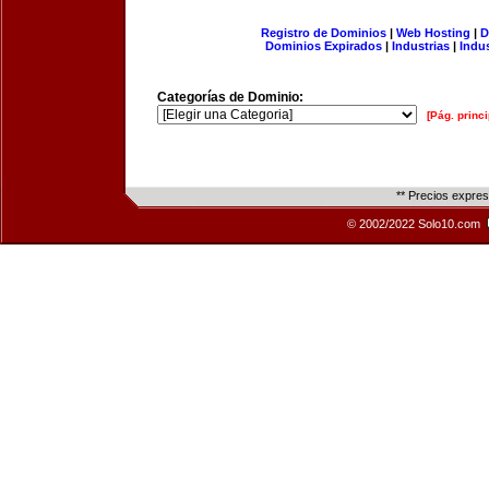
Registro de Dominios
|
Web Hosting
|
D
Dominios Expirados
|
Industrias
|
Indu
Categorías de Dominio:
[Pág. princi
** Precios expre
© 2002/2022 Solo10.com