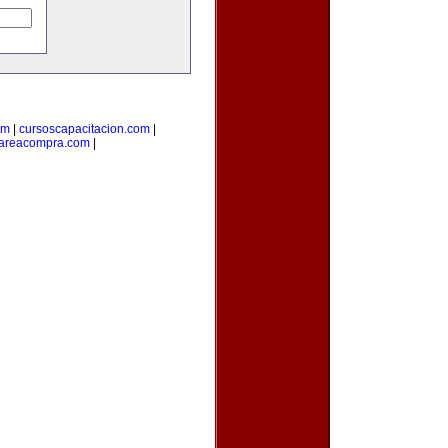
om
|
cursoscapacitacion.com
|
areacompra.com
|