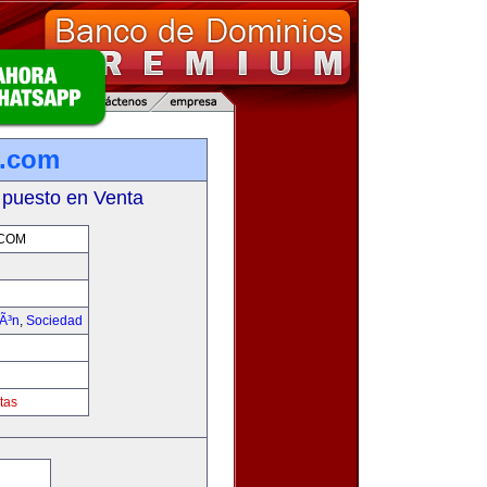
s.com
 puesto en Venta
.COM
iÃ³n
,
Sociedad
tas