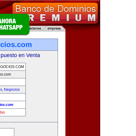
ocios.com
 puesto en Venta
EGOCIOS.COM
os.com
as
,
Negocios
ios.com
tas