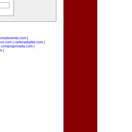
onadeventa.com
|
dos.com
|
carteradigital.com
|
|
compraprivada.com
|
om
|