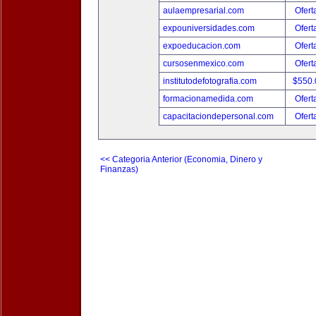
aulaempresarial.com
Ofert
expouniversidades.com
Ofert
expoeducacion.com
Ofert
cursosenmexico.com
Ofert
institutodefotografia.com
$550
formacionamedida.com
Ofert
capacitaciondepersonal.com
Ofert
<< Categoria Anterior (Economia, Dinero y
Finanzas)