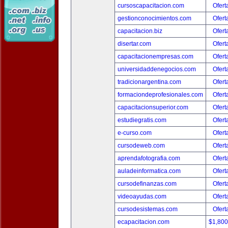
cursoscapacitacion.com
Ofert
gestionconocimientos.com
Ofert
capacitacion.biz
Ofert
disertar.com
Ofert
capacitacionempresas.com
Ofert
universidaddenegocios.com
Ofert
tradicionargentina.com
Ofert
formaciondeprofesionales.com
Ofert
capacitacionsuperior.com
Ofert
estudiegratis.com
Ofert
e-curso.com
Ofert
cursodeweb.com
Ofert
aprendafotografia.com
Ofert
auladeinformatica.com
Ofert
cursodefinanzas.com
Ofert
videoayudas.com
Ofert
cursodesistemas.com
Ofert
ecapacitacion.com
$1,80