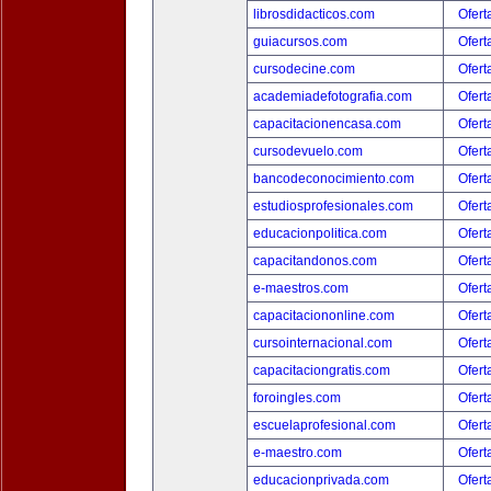
librosdidacticos.com
Ofert
guiacursos.com
Ofert
cursodecine.com
Ofert
academiadefotografia.com
Ofert
capacitacionencasa.com
Ofert
cursodevuelo.com
Ofert
bancodeconocimiento.com
Ofert
estudiosprofesionales.com
Ofert
educacionpolitica.com
Ofert
capacitandonos.com
Ofert
e-maestros.com
Ofert
capacitaciononline.com
Ofert
cursointernacional.com
Ofert
capacitaciongratis.com
Ofert
foroingles.com
Ofert
escuelaprofesional.com
Ofert
e-maestro.com
Ofert
educacionprivada.com
Ofert