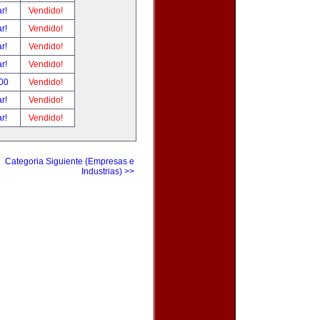
ar!
Vendido!
ar!
Vendido!
ar!
Vendido!
ar!
Vendido!
.00
Vendido!
ar!
Vendido!
ar!
Vendido!
Categoria Siguiente (Empresas e
Industrias) >>